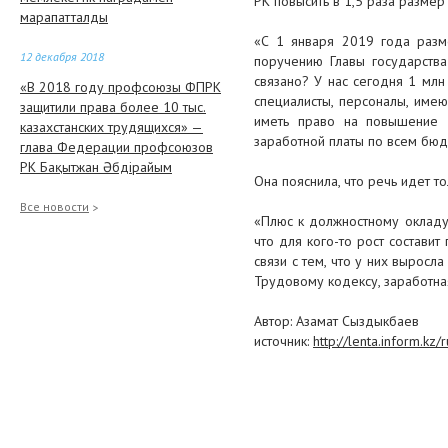
РК повысить в 1,5 раза разме
марапатталды
«С 1 января 2019 года разм
12 декабря 2018
поручению Главы государства
связано? У нас сегодня 1 млн
«В 2018 году профсоюзы ФПРК
специалисты, персоналы, име
защитили права более 10 тыс.
иметь право на повышение 
казахстанских трудящихся» —
заработной платы по всем бюдж
глава Федерации профсоюзов
РК Бақытжан Әбдірайым
Она пояснила, что речь идет т
12 декабря 2018
Все новости
«Плюс к должностному окладу
Награждали лауреатов Премии
что для кого-то рост состави
“Парыз”
связи с тем, что у них выросл
Трудовому кодексу, заработная
12 декабря 2018
Автор: Азамат Сыздыкбаев
В АТЫРАУ НЕФТЕГАЗОВЫЕ
источник:
http://lenta.inform.k
ОПЕРАТОРЫ И ПРОИЗВОДИТЕЛИ
ПРОДОВОЛЬСТВЕННЫХ
ТОВАРОВ СЕЛИ ЗА СТОЛ
ПЕРЕГОВОРОВ
12 декабря 2018