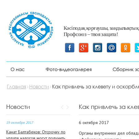
9 октября 2017
Кәсіподақ қорғаушы, заңдылықты 
Профсоюз – твоя защита!
Более 1,5 тыс. человек
ежегодно получают травмы на
производстве в РК
6 октября 2017
О нас
Фото-видеогалерея
Сборник з
Как привлечь за клевету и
оскорбления в Интернете
анонимных комментаторов
Главная
Новости
Как привлечь за клевету и оскор
20 октября 2017
Как в Казахстане будут бороться
Новости
Как привлечь за кл
с тунеядством
6 октября 2017
19 октября 2017
Канат Балтабеков: Отсрочку по
Органы внутренних дел облада
уплате налогов могут получить