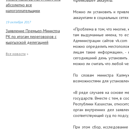
«фейковые» аккаунты.
абсолютно все
налогоплательщики
Можно ли установить и привле
аккаунтами в социальных сетях
19 октября 2017
«Проблема в том, что многие, 
Заявление Премьер-Министра
там выдуманные имена, то ес
РК по итогам переговоров с
Администрации сайтов vk.com
кыргызской делегацией
можно определить местоположе
лицам такие информации», - 
17 октября 2017
Все новости
сегодняшний день установить 
Доказать вину работодателя
можно ли считать что любой че
16 октября 2017
По словам министра Калмух
возможностями для установлен
Дарига Назарбаева встретилась
с молодежью в Атырауской
«В ряде случаев на основе м
области
государств. Вместе с тем, в с
Республики Казахстан, относит
16 октября 2017
орган внутренних дел заявле
Генпрокуратура РК:
соответствующий суд по подсу
Арестовывать за экономические
преступления не будут
При этом сбор, исследование