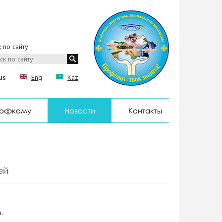
 по сайту
us
Eng
Kaz
рофкому
Новости
Контакты
ей
.