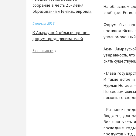
собрание в честь 25- летия
На областном фо
образования «Тенгизшевройл».
сообщает Регион
5 апреля 2018
Форум был орга
противодействи
В Атырауской области прошел
уполномоченный 
форум предпринимателей
Аким Атырауско
4 апреля 2018
Все новости
уверенность, чт
Успешная реализация
снять существую
программы «Нұрлы жер»
- Глава государ
4 апреля 2018
И такие встречи
Нурлан Ногаев. 
В Астане обсудили изменения в
По словам акима
законодательстве в сфере
помощь со сторо
занятости и миграции
- Развитие предп
3 апреля 2018
бюджета, для ра
В 2018 году учителям поднимут
большая часть и
зарплаты
последние годы
продуктов и т.д.,