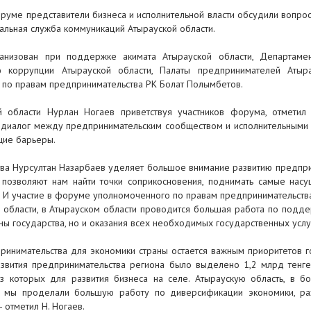
руме представители бизнеса и исполнительной власти обсудили вопро
альная служба коммуникаций Атырауской области.
низован при поддержке акимата Атырауской области, Департамен
ю коррупции Атырауской области, Палаты предпринимателей Атыр
по правам предпринимательства РК Болат Полымбетов.
й области Нурлан Ногаев приветствуя участников форума, отметил
о диалог между предпринимательским сообществом и исполнительными
щие барьеры.
ства Нурсултан Назарбаев уделяет большое внимание развитию предпри
 позволяют нам найти точки соприкосновения, поднимать самые нас
– И участие в форуме уполномоченного по правам предпринимательства
 области, в Атырауском области проводится большая работа по подде
ны государства, но и оказания всех необходимых государственных усл
ринимательства для экономики страны остается важным приоритетов гос
звития предпринимательства региона было выделено 1,2 млрд тенге
з которых для развития бизнеса на селе. Атыраускую область, в бо
 мы проделали большую работу по диверсификации экономики, ра
 - отметил Н. Ногаев.