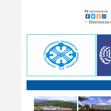
Парламента РК посетили
Атыраускую область
42
просмотров
6 апреля 2018
←
Вернуться на
В Доме профсоюзов состоялся
профсоюзный актив с участием
заместителя председателя
Федерации профсоюзов
Республики Казахстан –
Токжановым Маратом
Лукпановичем.
6 апреля 2018
Сегодня в Доме профсоюзов
прошло торжественное
собрание в честь 25- летия
образования «Тенгизшевройл».