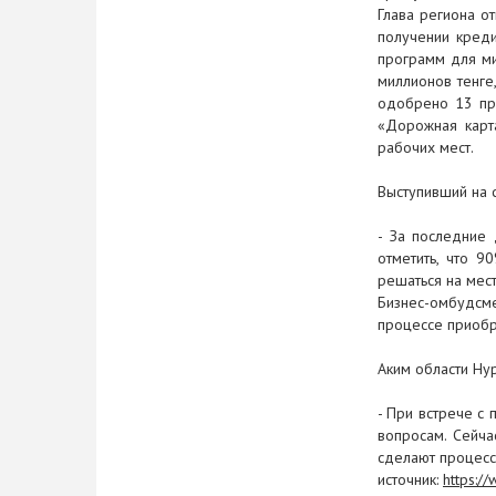
3 апреля 2018
Глава региона о
получении креди
В Атырауской области
программ для ми
увеличивается количество
миллионов тенге
предпринимателей
одобрено 13 про
«Дорожная карт
3 апреля 2018
рабочих мест.
Товаропроизводители Атырау
пожаловались на отсутствие
Выступивший на 
госзаказа в сфере строительства
- За последние 
2 апреля 2018
отметить, что 9
решаться на мест
В доме профсоюзов состоялась
Бизнес-омбудсм
встреча с депутатами Мажилиса
процессе приобр
Парламента РК – Сапиевым
Сериком Жумагалиевичем и
Аким области Нур
Оспановым Бериком
Сериковичем.
- При встрече с
вопросам. Сейча
2 апреля 2018
сделают процесс 
Депутаты Мажилиса и Сената
источник:
https:/