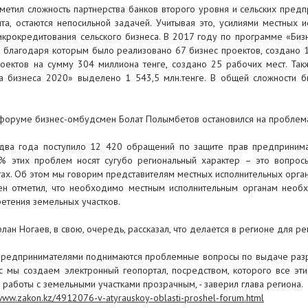
тметил сложность партнерства банков второго уровня и сельских пред
та, остаются непосильной задачей. Учитывая это, усилиями местных
крокредитования сельского бизнеса. В 2017 году по программе «Би
, благодаря которым было реализовано 67 бизнес проектов, создано
ектов на сумму 304 миллиона тенге, создано 25 рабочих мест. Так
а бизнеса 2020» выделено 1 543,5 млн.тенге. В общей сложности 
форуме бизнес-омбудсмен Болат Полымбетов остановился на проблем
два года поступило 12 420 обращений по защите прав предпринимат
0% этих проблем носят сугубо региональный характер – это вопрос
ах. Об этом мы говорим представителям местных исполнительных органо
ен отметил, что необходимо местным исполнительным органам необ
етения земельных участков.
лан Ногаев, в свою, очередь, рассказал, что делается в регионе для р
 предпринимателями поднимаются проблемные вопросы по выдаче разр
с мы создаем электронный геопортал, посредством, которого все эт
работы с земельными участками прозрачным, - заверил глава региона.
/www.zakon.kz/4912076-v-atyrauskoy-oblasti-proshel-forum.html