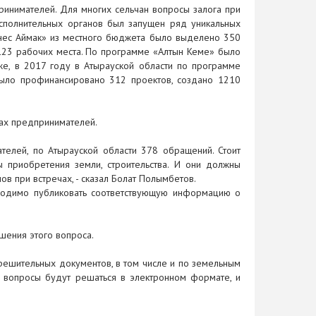
принимателей. Для многих сельчан вопросы залога при
 исполнительных органов был запущен ряд уникальных
знес Аймак» из местного бюджета было выделено 350
 123 рабочих места. По программе «Алтын Кеме» было
же, в 2017 году в Атырауской области по программе
было профинансировано 312 проектов, создано 1210
ах предпринимателей.
елей, по Атырауской области 378 обращений. Стоит
ы приобретения земли, строительства. И они должны
в при встречах, - сказал Болат Полымбетов.
ходимо публиковать соответствующую информацию о
ешения этого вопроса.
ешительных документов, в том числе и по земельным
и вопросы будут решаться в электронном формате, и