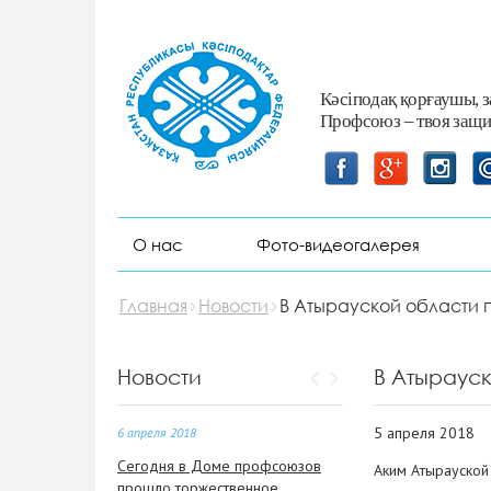
Сериком Жумагалиевичем и
Оспановым Бериком
Сериковичем.
Кәсіподақ қорғаушы, 
2 апреля 2018
Профсоюз – твоя защи
Депутаты Мажилиса и Сената
Парламента РК посетили
Атыраускую область
6 апреля 2018
О нас
Фото-видеогалерея
В Доме профсоюзов состоялся
профсоюзный актив с участием
заместителя председателя
Главная
Новости
В Атырауской области
Федерации профсоюзов
Республики Казахстан –
Токжановым Маратом
Новости
В Атыраус
Лукпановичем.
5 апреля 2018
6 апреля 2018
Сегодня в Доме профсоюзов
Аким Атырауской
прошло торжественное