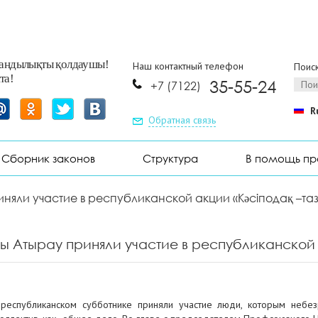
заңдылықты қолдаушы!
Наш контактный телефон
Поиск
та!
35-55-24
+7 (7122)
R
Обратная связь
Сборник законов
Структура
В помощь п
яли участие в республиканской акции «Кәсіподақ –та
Атырау приняли участие в республиканской а
республиканском субботнике приняли участие люди, которым неб