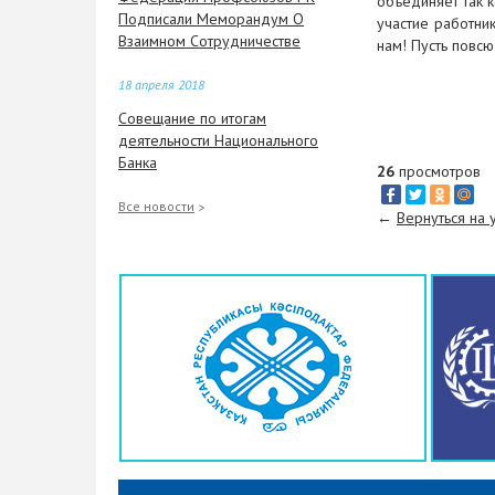
объединяет так 
Подписали Меморандум О
участие работни
Взаимном Сотрудничестве
нам! Пусть повс
18 апреля 2018
Совещание по итогам
деятельности Национального
Банка
26
просмотров
18 апреля 2018
Все новости
←
Вернуться на
Еңбек нарығын тұрақтандыру
шараларын қабылдау және
жұмыс берушінің еңбекақы
бойынша борышы мәселелерін
жедел қарау жөніндегі штаб
отырысы өтті
17 апреля 2018
600 тысяч человек из 2,7 млн
определились со своим
трудовым статусом