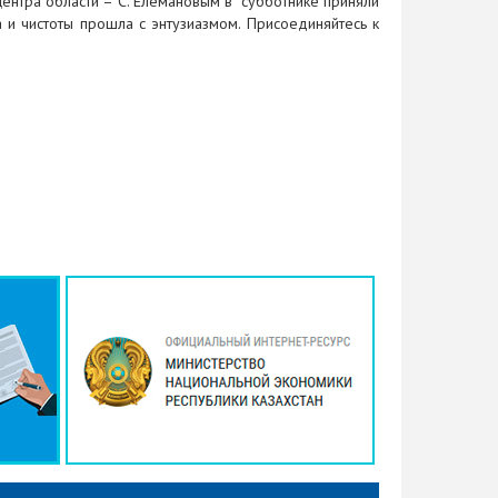
ентра области – С. Елемановым в субботнике приняли
 и чистоты прошла с энтузиазмом. Присоединяйтесь к