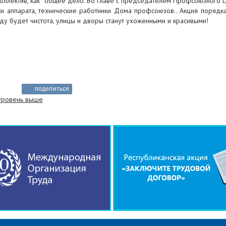
коллектив, как общее дело. Во главе с председателем Профсоюзного Ц
ки аппарата, технические работники Дома профсоюзов.. Акция порядка
юду будет чистота, улицы и дворы станут ухоженными и красивыми!
поделиться
 уровень выше