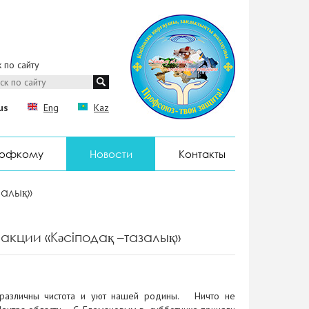
 по сайту
us
Eng
Kaz
рофкому
Новости
Контакты
залық»
кции «Кәсіподақ –тазалық»
езразличны чистота и уют нашей родины. Ничто не