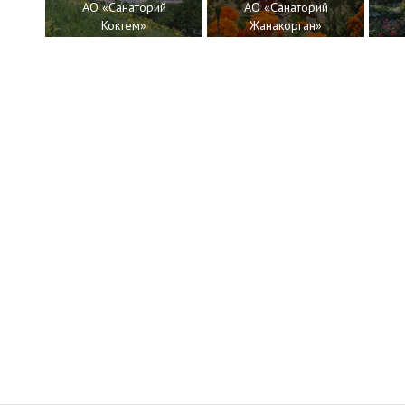
АО «Санаторий
АО «Санаторий
т»
Коктем»
Жанакорган»