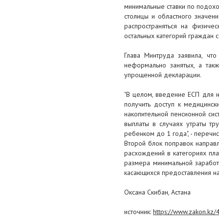
активов ЕНПФ инвестировали в
минимальные ставки по подохо
КазАгро
столицы и областного значен
распространяться на физиче
20 декабря 2018
остальных категорий граждан 
Парламент РК принял закон. С
Глава Минтруда заявила, чт
января вводится единый
неформально занятых, а так
совокупный платеж
упрощенной декларации.
19 декабря 2018
"В целом, введение ЕСП для н
ОБРАЩЕНИЕ Федерации
получить доступ к медицинск
профсоюзов Республики
накопительной пенсионной сис
Казахстан к социальным
выплаты в случаях утраты тр
партнерам, гражданскому
ребенком до 1 года", - перечи
обществу и профсоюзному
Второй блок поправок направле
движению
расхождений в категориях пл
размера минимальной заработн
13 декабря 2018
касающихся предоставления на
«Жаһандану жағдайындағы
Оксана Скибан, Астана
Қазақстан кәсіподағы: түйіткілдері
мен болашағы»
источник:
https://www.zakon.kz/