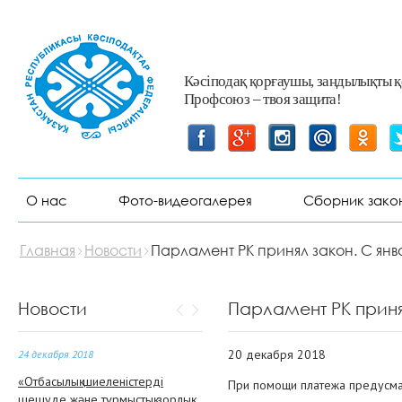
13 декабря 2018
Кәсіподақ қорғаушы, заңдылықты 
Профсоюз – твоя защита!
«Жаһандану жағдайындағы
Қазақстан кәсіподағы: түйіткілдері
мен болашағы»
13 декабря 2018
О нас
Фото-видеогалерея
Сборник зако
Атыраулық кәсіподақ белсеңдісі
мемлекеттік наградамен
марапатталды
Главная
Новости
Парламент РК принял закон. С янв
25 декабря 2018
Республиканский форум
Новости
Парламент РК приня
технических инспекторов
20 декабря 2018
24 декабря 2018
«Отбасылық шиеленістерді
При помощи платежа предусмат
шешуде және тұрмыстық зорлық-