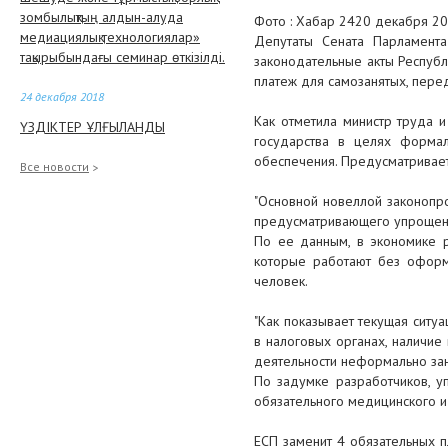
зомбылықтың алдын-алуда
Фото : Хабар 2420 декабря 20
медиациялық технологиялар»
Депутаты Сената Парламент
тақырыбындағы семинар өткізілді.
законодательные акты Республ
платеж для самозанятых, пере
24 декабря 2018
Как отметила министр труда 
ҮЗДІКТЕР ҰЛҒЫЛАНДЫ
государства в целях формал
обеспечения. Предусматривает
21 декабря 2018
Все новости
ПРЕДПРИНИМАТЕЛЕМ 2018
"Основной новеллой законопро
ГОДА В АТЫРАУ СТАЛ
предусматривающего упрощенны
УЧРЕДИТЕЛЬ РЫБОЛОВЕЦКОГО
По ее данным, в экономике р
ПРЕДПРИЯТИЯ
которые работают без оформл
человек.
20 декабря 2018
"Как показывает текущая ситуа
В Сенате рассмотрели поправки
в налоговых органах, наличи
по вопросам здравоохранения и
деятельности неформально заня
занятости
По задумке разработчиков, уп
обязательного медицинского и
20 декабря 2018
450 млрд тенге пенсионных
ЕСП заменит 4 обязательных 