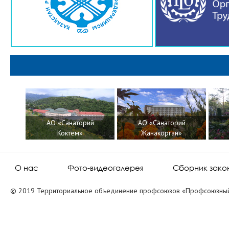
АО «Санаторий
АО «Санаторий
т»
Коктем»
Жанакорган»
О нас
Фото-видеогалерея
Сборник зако
© 2019 Территориальное объединение профсоюзов «Профсоюзный 