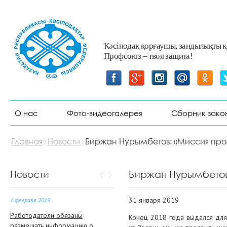
Более 30 000 шахтерам и
металлургам подняли зарплату
на «АрселорМиттал Темиртау»
Кәсіподақ қорғаушы, заңдылықты 
23 января 2019
Профсоюз – твоя защита!
Делегация Федерации
профсоюзов РК принимает
участие в работе 18 Конгресса
Всеобщей итальянской
конфедерации труда
О нас
Фото-видеогалерея
Сборник зако
1 февраля 2019
«Казахстанские профсоюзные
Главная
Новости
Биржан Нурымбетов: «Миссия про
организации должны
консолидироваться» —
председатель ФПРК Бақытжан
Новости
Биржан Нурымбетов
Әбдірайым
31 января 2019
1 февраля 2019
Работодатели обязаны
Конец 2018 года выдался для
размещать информацию о