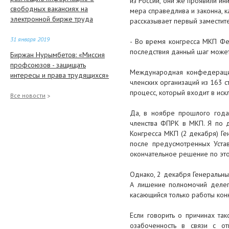
из России, они же проявили 
свободных вакансиях на
мера справедлива и законна, 
электронной бирже труда
рассказывает первый замести
31 января 2019
- Во время конгресса МКП Фед
последствия данный шаг може
Биржан Нурымбетов: «Миссия
профсоюзов - защищать
Международная конфедераци
интересы и права трудящихся»
членских организаций из 163 с
процесс, который входит в ис
29 января 2019
Все новости
Какие пособия назначают в
Да, в ноябре прошлого года
Казахстане
членства ФПРК в МКП. Я по д
Конгресса МКП (2 декабря) Г
28 января 2019
после предусмотренных Устав
окончательное решение по это
2018 год отмечен усилением
мер профсоюзной защиты
Однако, 2 декабря Генеральны
трудящихся
А лишение полномочий делег
касающийся только работы кон
25 января 2019
В ПОДДЕРЖКУ БИЗНЕСА: КАКИЕ
Если говорить о причинах та
ПРЕДЛОЖЕНИЯ «АТАМЕКЕНА»
озабоченность в связи с о