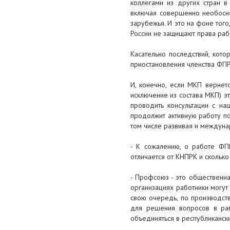
участие в работе 18 Конгресса
коллегами из других стран в
Всеобщей итальянской
включая совершенно необосно
конфедерации труда
зарубежья. И это на фоне того
России не защищают права раб
1 февраля 2019
Касательно последствий, кот
«Казахстанские профсоюзные
приостановления членства ФПР
организации должны
консолидироваться» —
И, конечно, если МКП вернет
председатель ФПРК Бақытжан
исключение из состава МКП) э
Әбдірайым
проводить консультации с на
продолжит активную работу по
1 февраля 2019
том числе развивая и междуна
Работодатели обязаны
размещать информацию о
- К сожалению, о работе ФП
свободных вакансиях на
отличается от КНПРК и скольк
электронной бирже труда
- Профсоюз - это общественна
организациях работники могу
свою очередь, по производств
для решения вопросов в рам
объединяться в республиканс