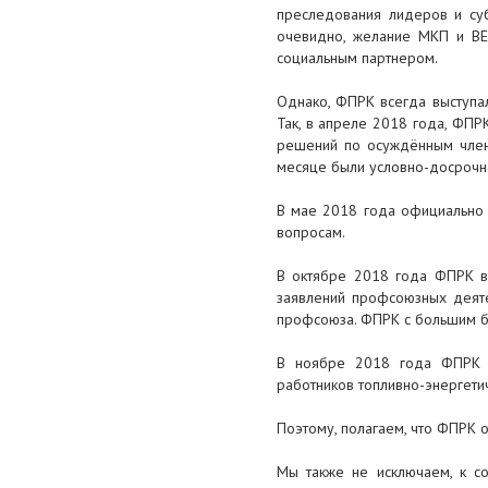
БЫЛИ УЧТЕНЫ В НОВОМ
преследования лидеров и суб
ЗАКОНЕ
очевидно, желание МКП и ВЕ
социальным партнером.
25 января 2019
Однако, ФПРК всегда выступа
ОСМС-2019: кто, как и сколько
Так, в апреле 2018 года, ФП
будет платить отчисления
решений по осуждённым член
месяце были условно-досрочн
25 января 2019
В «Атамекене» призвали
В мае 2018 года официально 
молодежь участвовать в проекте
вопросам.
«Бастау»
В октябре 2018 года ФПРК в
24 января 2019
заявлений профсоюзных деят
профсоюза. ФПРК с большим б
Более 30 000 шахтерам и
металлургам подняли зарплату
В ноябре 2018 года ФПРК с
на «АрселорМиттал Темиртау»
работников топливно-энергетич
23 января 2019
Поэтому, полагаем, что ФПРК о
Делегация Федерации
профсоюзов РК принимает
Мы также не исключаем, к с