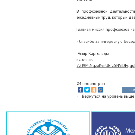
В профсоюзной деятельности
ежедневный труд, который дае
Главная миссия профсоюзов - 
- Спасибо за интересную бесед
Амир Каргельды
источ
7ZI9MtNqzxKvnUEfzSNViDFqqg
24
просмотров
по
←
Вернуться на уровень выше