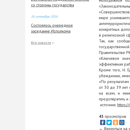
молодежной пол
со стороны государства
«Законодательны
«Совершенствова
26 сентября 2016
мире усиливаютс
антитеррористи
Состоялось очередное
конкретных допо
заседание Исполкома
в религиозной сф
Так, как сообщ
26 сентября 2016
Все новости
государственной
Прошла Спартакиада,
Правительстве РК
посвященная 25-летию
«Ключевое знач
независимости Республики
эффективная раб
Казахстан и Дню труда
Кроме того, Н. 
убеждению, имен
26 сентября 2016
«По результатам 
от 30 до 39 лет
Кіші аяқ доптан Атырау облысы
на всем, и мин
әкімінің кубогі ұйымдастырылды
предотвратить и
источник:
https:
26 сентября 2016
Профсоюзы вышли на
43
просмотров
общегородской субботник.
←
Вернуться на