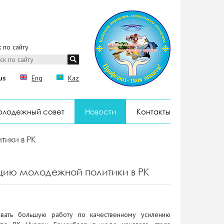
 по сайту
us
Eng
Kaz
лодежный совет
Новости
Контакты
ики в РК
цию молодежной политики в РК
овать большую работу по качественному усилению