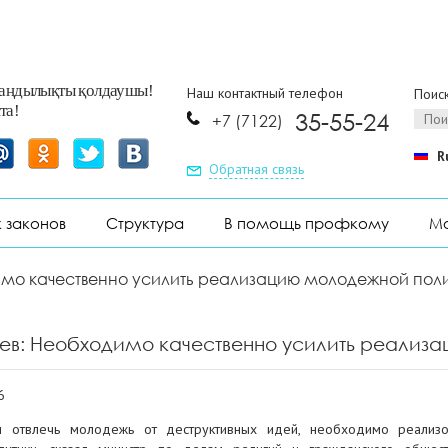
заңдылықты қолдаушы!
Наш контактный телефон
Поиск
та!
35-55-24
+7 (7122)
R
Обратная связь
 законов
Структура
В помощь профкому
Мо
мо качественно усилить реализацию молодежной полит
ев: Необходимо качественно усилить реализа
6
ы отвлечь молодежь от деструктивных идей, необходимо реализ