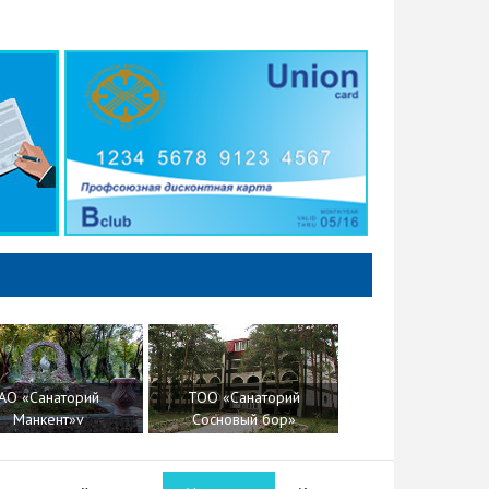
АО «Санаторий
ТОО «Санаторий
АО «Санатори
Манкент»v
Сосновый бор»
Щучинский»