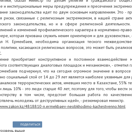
итики, сказал министр по делам религий и гражданского общес
е и институциональные меры предупреждения и пресечения экстремиз
ние законодательства идет по двум основным направлениям. Это - про
я риски, связанные с религиозным экстремизмом, в нашей стране ак
ческого законодательства, но и в сфере религиозной деятельност
лнений и изменений профилактического характера в нормативно-правов
ере, которая призвана служить неким ориентиром и для духовенства», -
ил Н. Ермекбаев, необходима организация тесного межведомств
 политики, касающихся религиозных вопросов, это может быть реализ
.
ение приобретают конструктивное и постоянное взаимодействие 
ота соответствующих диалоговых площадок и механизмов», - отметил г
Ермекбаев подчеркнул, что на сегодня огромное значение в вопросе
но социальный слой от 14 до 29 лет является наиболее уязвимым для 
анализов террористических актов, имевших место в Казахстане, 55% те
 и лишь 10% - это люди старше 40 лет, поэтому для того, чтобы вест
истерству в том числе, предстоит большая работа по качествен
 отвлечь молодежь от деструктивных идей», - резюмировал министр.
//www.zakon.kz/4818810-n.ermekbaev-neobkhodimo-kachestvenno.html
поделиться
 уровень выше