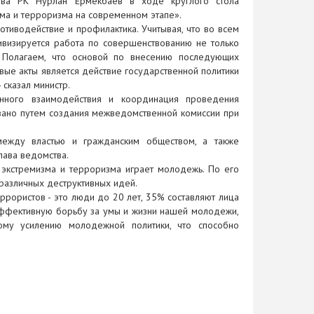
тва РК Нурлан Ермекбаев в ходе круглого стола
ма и терроризма на современном этапе».
тиводействие и профилактика. Учитывая, что во всем
тивизируется работа по совершенствованию не только
и. Полагаем, что основой по внесению последующих
ые акты является действие государственной политики
 сказал министр.
енного взаимодействия и координация проведения
овано путем создания межведомственной комиссии при
между властью и гражданским обществом, а также
лава ведомства.
 экстремизма и терроризма играет молодежь. По его
различных деструктивных идей.
ррористов - это люди до 20 лет, 35% составляют лица
и эффективную борьбу за умы и жизни нашей молодежи,
ному усилению молодежной политики, что способно