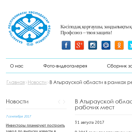
Кәсіподақ қорғаушы, заңдылықты 
Профсоюз – твоя защита!
25 августа 2017
О сроках исковой давности в
трудовых правоотношениях
23 августа 2017
О нас
Фото-видеогалерея
Сборник з
КазМунайГаз: Обмениваясь
опытом с партнерами
Главная
Новости
В Атырауской области в рамках ре
8 сентября 2017
18-19 сентября 2017 года
Новости
В Атырауской облас
состоится семинар
рабочих мест
7 сентября 2017
31 августа 2017
Инвесторы планируют построить
завод по выпуску извести в