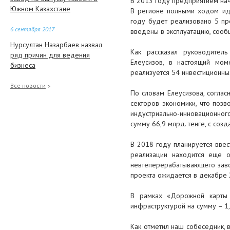
В 2013 году предприятием на
Южном Казахстане
В регионе полными ходом иде
году будет реализовано 5 пр
6 сентября 2017
введены в эксплуатацию, сооб
Нурсултан Назарбаев назвал
Как рассказал руководитель
ряд причин для ведения
Елеусизов, в настоящий мом
бизнеса
реализуется 54 инвестиционных
5 сентября 2017
Все новости
По словам Елеусизова, согла
Биртанов рассказал, что будет с
секторов экономики, что позв
собранными за ОСМС деньгами
индустриально-инновационног
после переноса программы
сумму 66,9 млрд. тенге, с соз
5 сентября 2017
В 2018 году планируется ввес
реализации находится еще о
Cагинтаев: Взрослые дяди
невтеперерабатывающего заво
играют в тендер, дети страдают
проекта ожидается в декабре 
31 августа 2017
В рамках «Дорожной карты 
В Атырауской области в рамках
инфраструктурой на сумму – 1
реализации ГПИИР будет
создано более 5,6 тысяч новых
Как отметил наш собеседник, 