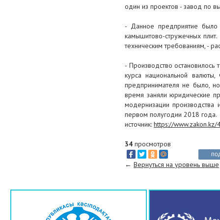
рабочих мест
один из проектов - завод по 
31 августа 2017
- Данное предприятие было 
камышитово-стружечных плит.
Министр нацэкономики
техническим требованиям, - ра
предложил сократить 1100
проверяющих чиновников
- Производство остановилось 
курса национальной валюты,
28 августа 2017
предпринимателя не было, но
Правительство активизировало
время заняли юридические пр
работу с действующими
модернизации производства 
религиозными объединениями
первом полугодии 2018 года.
Казахстана
источник:
https://www.zakon.kz/
25 августа 2017
34
просмотров
по
О сроках исковой давности в
←
Вернуться на уровень выше
трудовых правоотношениях
23 августа 2017
КазМунайГаз: Обмениваясь
опытом с партнерами