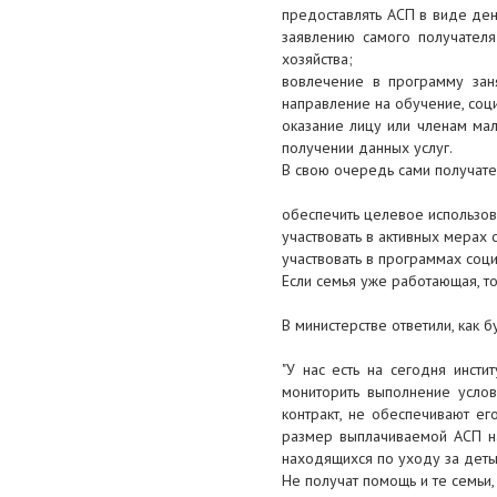
казахского языка на латиницу
предоставлять АСП в виде ден
заявлению самого получателя
7 декабря 2017
хозяйства;
вовлечение в программу зан
ТИМУР КУЛИБАЕВ ПРЕДЛОЖИЛ
направление на обучение, соц
СУДЬЯМ ПОБЛИЖЕ УЗНАТЬ, ЧЕМ
оказание лицу или членам мал
ЖИВЕТ БИЗНЕС
получении данных услуг.
В свою очередь сами получате
6 декабря 2017
Глава государства: Будем
обеспечить целевое использов
зарабатывать больше денег на
участвовать в активных мерах 
переработке сырья
участвовать в программах соц
Если семья уже работающая, т
6 декабря 2017
В министерстве ответили, как 
В Атырау начато производство
металлоконструкций с
"У нас есть на сегодня инсти
использованием методов
мониторить выполнение услов
роботосварки
контракт, не обеспечивают е
размер выплачиваемой АСП на
5 декабря 2017
находящихся по уходу за детьм
В Казахстане будет создана
Не получат помощь и те семьи,