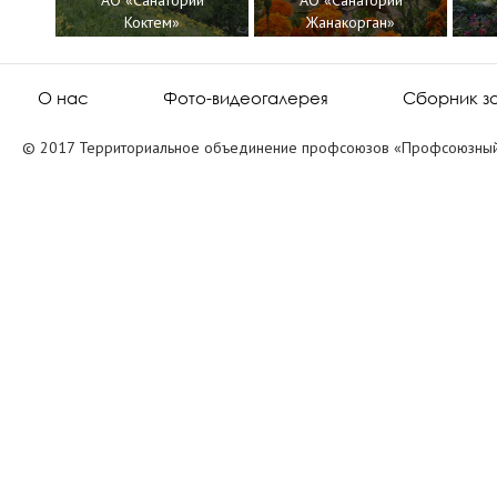
АО «Санаторий
АО «Санаторий
т»
Коктем»
Жанакорган»
О нас
Фото-видеогалерея
Сборник з
© 2017 Территориальное объединение профсоюзов «Профсоюзный 