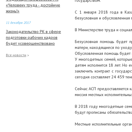
государством.
«Человеку труда - достойную
жизнь!»
С 1 января 2018 года в Каз
безусловная и обусловленная 
11 декабря 2017
В Министерстве труда и социал
Законодательство РК в сфере
подготовки рабочих кадров
Безусловная помощь будет п
будет усовершенствовано
матери, находящиеся по уходу 
Обусловленная помощь будет п
7 декабря 2017
Все новости
У многодетных семей, которые
В Минтруда рассказали, какие
детям исполнится 18 лет. Но 
многодетные семьи могут
заключить контракт с госуда
лишиться пособия в 2018 году
сегодня составляет 24 459 тен
7 декабря 2017
Сейчас АСП предоставляется 
миссия местных исполнительных
Реформы здравоохранения:
внедрение ОСМС продолжается
В 2018 году многодетные семь
будут прописаны обязательства 
7 декабря 2017
Сагинтаев провел заседание
Местные исполнительные орган
Нацкомиссии по переводу