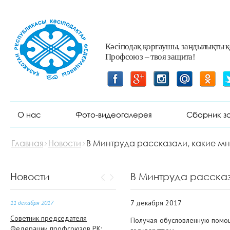
6 декабря 2017
В Атырау начато производство
металлоконструкций с
использованием методов
Кәсіподақ қорғаушы, заңдылықты 
роботосварки
Профсоюз – твоя защита!
5 декабря 2017
В Казахстане будет создана
новая система оценки и
присвоения квалификаций
О нас
Фото-видеогалерея
Сборник з
13 декабря 2017
В Доме профсоюзов состоялось
Главная
Новости
В Минтруда рассказали, какие мн
торжественное собрание,
посвященное Дню
Независимости Республики
Новости
В Минтруда рассказ
Казахстан.
7 декабря 2017
11 декабря 2017
Советник председателя
Получая обусловленную помощ
Федерации профсоюзов РК: