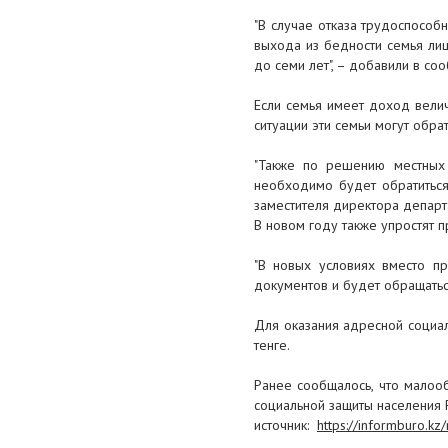
новая система оценки и
присвоения квалификаций
"В случае отказа трудоспосо
выхода из бедности семья лиш
13 декабря 2017
до семи лет", – добавили в со
В Доме профсоюзов состоялось
Если семья имеет доход вели
торжественное собрание,
ситуации эти семьи могут обра
посвященное Дню
Независимости Республики
"Также по решению местных 
Казахстан.
необходимо будет обратиться
заместителя директора депар
11 декабря 2017
В новом году также упростят 
Советник председателя
Федерации профсоюзов РК:
"В новых условиях вместо пр
«Человеку труда - достойную
документов и будет обращатьс
жизнь!»
Для оказания адресной социа
тенге.
Ранее сообщалось, что малоо
социальной защиты населения 
источник:
https://informburo.k