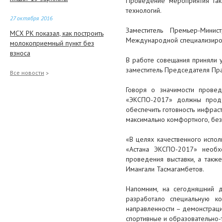
Проведение мероприятия так
технологий.
27 октября 2016
Заместитель Премьер-Мини
МСХ РК показал, как построить
Международной специализиров
молокоприемный пункт без
взноса
В работе совещания приняли 
заместитель Председателя Пр
27 октября 2016
Все новости
Законопроект об избежании
Говоря о значимости провед
двойного налогообложения с
«ЭКСПО-2017» должны продем
Россией принял Сенат
обеспечить готовность инфрас
максимально комфортного, безо
26 октября 2016
«В целях качественного испол
Назарбаев обсудил с
«Астана ЭКСПО-2017» необх
бизнесменами Саудовской
проведения выставки, а такж
Аравии вопросы сотрудничества
Имангали Тасмагамбетов.
26 октября 2016
Напомним, на сегодняшний д
Нацбанк внес изменения в
разработало специальную к
программу рефинансирования
направленности – демонстраци
ипотечных жилищных займов
спортивные и образовательно-