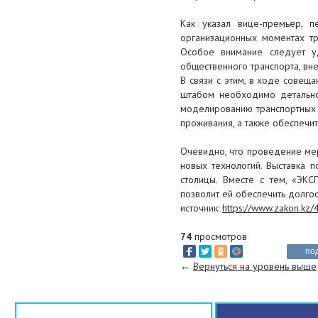
25 октября 2016
Как указал вице-премьер, 
организационных моментах т
Саудовские бизнесмены готовы
Особое внимание следует уд
инвестировать в Казахстан
общественного транспорта, вн
В связи с этим, в ходе совещ
25 октября 2016
штабом необходимо детально 
Премьер поставил перед
моделированию транспортных 
Правительством и акиматами
проживания, а также обеспечи
задачу по преодолению уровня
0,5% ВВП
Очевидно, что проведение мер
новых технологий. Выставка п
24 октября 2016
столицы. Вместе с тем, «ЭК
позволит ей обеспечить долго
В Москве наградили
источник:
https://www.zakon.kz
победителей Олимпиады по
казахскому языку
74
просмотров
по
24 октября 2016
←
Вернуться на уровень выше
Специалисты больницы
Медицинского центра
Управления делами Президента