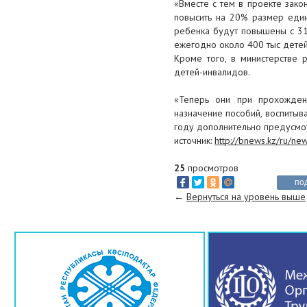
«Казахстанский нефтегазовый
«Вместе с тем в проекте зак
отраслевой профессиональный
повысить на 20% размер един
союз»
ребенка будут повышены с 31
ежегодно около 400 тыс детей
29 мая 2017
Кроме того, в министерстве
детей-инвалидов.
Наступит время, когда граждане
за медиацией будут обращаться
«Теперь они при прохождени
не в суд, а к медиаторам
назначение пособий, воспитыв
году дополнительно предусмот
29 мая 2017
источник:
http://bnews.kz/ru/new
На любого предпринимателя
можно повесить налоговые
25
просмотров
обязательства
по
недобросовестного контрагента
←
Вернуться на уровень выше