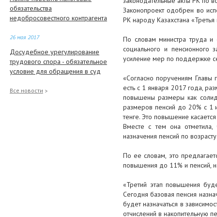
законодательные акты РК по в
обязательства
Законопроект одобрен во исп
недобросовестного контрагента
РК народу Казахстана «Третья
26 мая 2017
По словам министра труда и 
социального и пенсионного з
Досудебное урегулирование
усиление мер по поддержке се
трудового спора - обязательное
условие для обращения в суд
«Согласно поручениям Главы 
есть с 1 января 2017 года, ра
25 мая 2017
Все новости
повышены размеры как солида
Прикрепление к поликлинике и
размеров пенсий до 20% с 1 
медицинская страховка: вопросы
тенге. Это повышение касается
и ответы
Вместе с тем она отметила
назначения пенсий по возрасту
25 мая 2017
По ее словам, это предлагает
Встреча профсоюзов с
повышения до 11% и пенсий, н
работодателями в Жылыойском
районе
«Третий этап повышения буде
Сегодня базовая пенсия назна
23 мая 2017
будет назначаться в зависимос
Деньги Фонда медстрахования
отчислений в накопительную пе