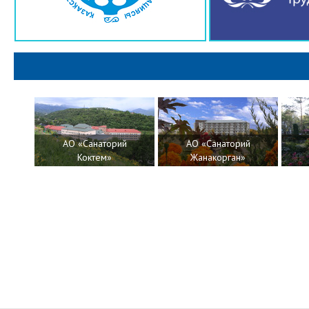
АО «Санаторий
АО «Санаторий
т»
Коктем»
Жанакорган»