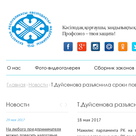
17 мая 2017
Бизнес в Атырау должен
сконцентрироваться на закупках
Кәсіподақ қорғаушы, заңдылықты 
недропользователей
Профсоюз – твоя защита!
17 мая 2017
Прошло очередное заседание
Отраслевого Совета ОО
«Казахстанский нефтегазовый
О нас
Фото-видеогалерея
Сборник законов
отраслевой профессиональный
союз»
Главная
Новости
Т.Дуйсенова разъяснила сроки по
29 мая 2017
Наступит время, когда граждане
за медиацией будут обращаться
Новости
Т.Дуйсенова разъяс
не в суд, а к медиаторам
18 мая 2017
29 мая 2017
На любого предпринимателя
Мажилис парламента РК на 
можно повесить налоговые