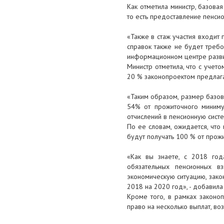
не будут лежать на счетах
Как отметила министр, базова
то есть предоставление пенси
22 мая 2017
«Также в стаж участия входит
В Атыраускую область
справок также не будет требо
привлекают медиков со всей
информационном центре развит
страны
Министр отметила, что с уче
20 % законопроектом предлага
18 мая 2017
Т.Дуйсенова разъяснила сроки
«Таким образом, размер базово
повышения пенсий и детских
54% от прожиточного миниму
пособий
отчислений в пенсионную сист
По ее словам, ожидается, чт
17 мая 2017
будут получать 100 % от прож
Бизнес в Атырау должен
«Как вы знаете, с 2018 год
сконцентрироваться на закупках
обязательных пенсионных 
недропользователей
экономическую ситуацию, зак
2018 на 2020 год», - добавила
17 мая 2017
Кроме того, в рамках законо
Прошло очередное заседание
право на несколько выплат, во
Отраслевого Совета ОО