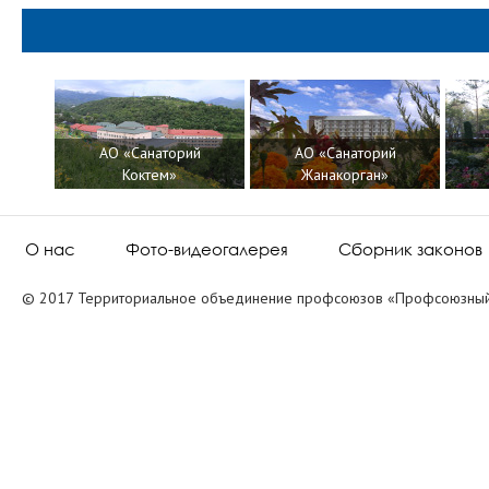
АО «Санаторий
АО «Санаторий
т»
Коктем»
Жанакорган»
О нас
Фото-видеогалерея
Сборник законов
© 2017 Территориальное объединение профсоюзов «Профсоюзный 