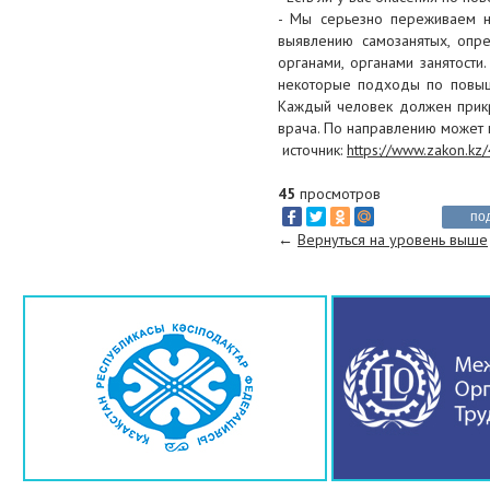
- Мы серьезно переживаем н
выявлению самозанятых, опр
органами, органами занятости
некоторые подходы по повыше
Каждый человек должен прикр
врача. По направлению может п
источник:
https://www.zakon.kz
45
просмотров
по
←
Вернуться на уровень выше