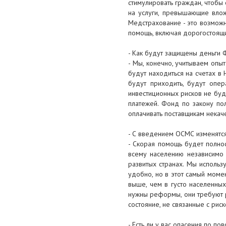
«Казахстанский нефтегазовый
стимулировать граждан, чтобы 
отраслевой профессиональный
на услуги, превышающие влож
союз»
Медстрахование - это возмож
помощь, включая дорогостоящи
29 мая 2017
- Как будут защищены деньги
Наступит время, когда граждане
- Мы, конечно, учитываем опы
за медиацией будут обращаться
будут находиться на счетах в 
не в суд, а к медиаторам
будут приходить, будут опер
инвестиционных рисков не буд
29 мая 2017
платежей. Фонд по закону по
На любого предпринимателя
оплачивать поставщикам некач
можно повесить налоговые
обязательства
- С введением ОСМС изменятс
недобросовестного контрагента
- Скорая помощь будет полнос
всему населению независимо 
развитых странах. Мы использ
удобно, но в этот самый момен
выше, чем в густо населенных
нужны реформы, они требуют ра
состояние, не связанные с рис
- Есть ли у вас опасения по п