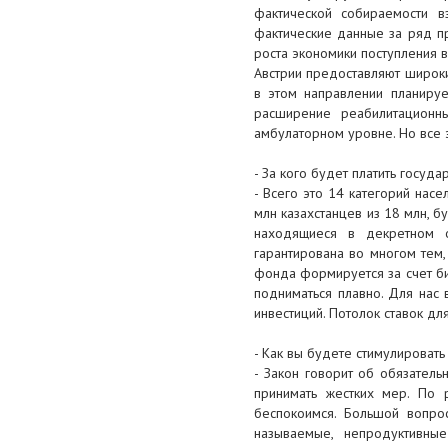
не будут лежать на счетах
фактической собираемости в
фактические данные за ряд пр
22 мая 2017
роста экономики поступления в
Австрии предоставляют широки
В Атыраускую область
в этом направлении планируе
привлекают медиков со всей
расширение реабилитационн
страны
амбулаторном уровне. Но все э
18 мая 2017
- За кого будет платить госуда
Т.Дуйсенова разъяснила сроки
- Всего это 14 категорий насе
повышения пенсий и детских
млн казахстанцев из 18 млн, б
пособий
находящиеся в декретном о
гарантирована во многом тем,
17 мая 2017
фонда формируется за счет биз
подниматься плавно. Для нас 
Бизнес в Атырау должен
инвестиций. Потолок ставок д
сконцентрироваться на закупках
недропользователей
- Как вы будете стимулировать
- Закон говорит об обязатель
17 мая 2017
принимать жестких мер. По 
Прошло очередное заседание
беспокоимся. Большой вопрос
Отраслевого Совета ОО
называемые, непродуктивны