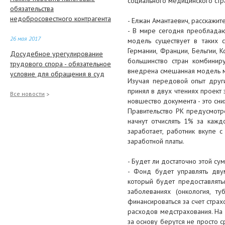
социального медицинского стр
обязательства
недобросовестного контрагента
- Елжан Амантаевич, расскажит
- В мире сегодня преобладаю
26 мая 2017
модель существует в таких с
Германии, Франции, Бельгии, К
Досудебное урегулирование
большинство стран комбинир
трудового спора - обязательное
внедрена смешанная модель м
условие для обращения в суд
Изучая передовой опыт друг
принял в двух чтениях проект
25 мая 2017
Все новости
новшество документа - это сни
Прикрепление к поликлинике и
Правительство РК предусмотре
медицинская страховка: вопросы
начнут отчислять 1% за кажд
и ответы
заработает, работник вкупе 
заработной платы.
25 мая 2017
- Будет ли достаточно этой су
Встреча профсоюзов с
- Фонд будет управлять дву
работодателями в Жылыойском
который будет предоставлять
районе
заболеваниях (онкология, т
финансироваться за счет стра
23 мая 2017
расходов медстрахования. На 
Деньги Фонда медстрахования
за основу берутся не просто с